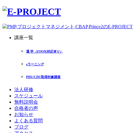
講座一覧
通 学
（ZOOM対応有り）
eラーニング
PDU/CDU取得対象講座
法人研修
スケジュール
無料説明会
合格者の声
お知らせ
よくある質問
ブログ