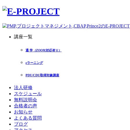
講座一覧
通 学
（ZOOM対応有り）
eラーニング
PDU/CDU取得対象講座
法人研修
スケジュール
無料説明会
合格者の声
お知らせ
よくある質問
ブログ