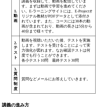
講義を収録して、動画を配信していま
す。まずは動画で学習を進めてくださ
1.
い。E-ラーニングサイトには、E-Projectオ
動
リジナル教材がPDFデータとして添付さ
画
れています。また、コースには38本の動
画が含まれており、動画の長さは5分から
40分まで様々です。
動画を視聴いただいた後、テストを実施
2.
します。テストを受けることによって実
テ
力強化が図れます。なお確認テストは何
ス
度でも行うことができます。
ト
各小テスト10問 最終テスト30問
3.
質
問
質問などメールにお答えしていきます。
制
度
講義の進み方