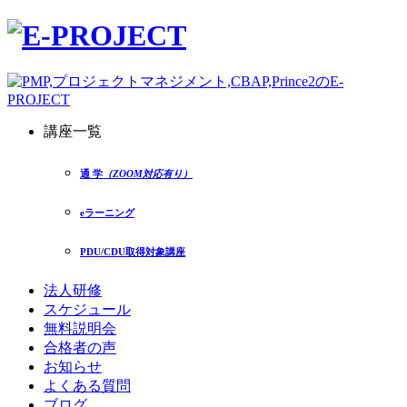
講座一覧
通 学
（ZOOM対応有り）
eラーニング
PDU/CDU取得対象講座
法人研修
スケジュール
無料説明会
合格者の声
お知らせ
よくある質問
ブログ