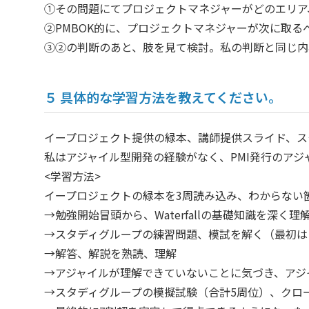
①その問題にてプロジェクトマネジャーがどのエリア
②PMBOK的に、プロジェクトマネジャーが次に取
③②の判断のあと、肢を見て検討。私の判断と同じ内
５ 具体的な学習方法を教えてください。
イープロジェクト提供の緑本、講師提供スライド、ス
私はアジャイル型開発の経験がなく、PMI発行のア
<学習方法>
イープロジェクトの緑本を3周読み込み、わからない
→勉強開始冒頭から、Waterfallの基礎知識を
→スタディグループの練習問題、模試を解く（最初は
→解答、解説を熟読、理解
→アジャイルが理解できていないことに気づき、アジャ
→スタディグループの模擬試験（合計5周位）、クロ