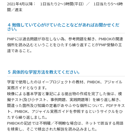
2021年4月以降： 1日当たり2～3時間(平日）／ 1日当たり5～6時
間／週末
４ 勉強していて心がけていたことなどがあればお聞かせくだ
さい。
PMPには過去問題が存在しない為、参考問題を解き、PMBOKの関連
個所を読み込むということをひたすら繰り返すことがPMP受験の王
道であること。
５ 具体的な学習方法を教えてください。
学習で使用したのはイープロジェクトの教材、PMBOK、アジャイル
実務ガイドとなります。
映像による基本学習と筆記による提出物の作成を完了した後は、模
擬テスト(及び小テスト、事例問題、実践問題等）を繰り返し解き、
間違った箇所及び知識の定着があやふやな個所について、PDFテキス
ト、PMBOK、アジャイル実務ガイドを参照するというサイクルをひ
たすら繰り返しました。
PMBOKの記述では不明確／不明瞭な場合は、ネットで該当する用語
を検索し、そこで検出された解説を読み込みました。