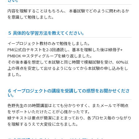
内容を理解することはもちろん、 本番試験でどのように問われるか
を意識して勉強しました。
５ 具体的な学習方法を教えてください。
イープロジェクト教材のみで勉強をしました。
PMI公式白テキストを2-3回通読し、基本を理解した後は緑冊子+
PMBOK ⇔スタディグループを繰り返しました。
その後本番を想定して本試験と同じ時間で模擬試験を受け、60%以
上の得点を安定して出せるようになってから本試験の申し込みをし
ました。
６ イープロジェクトの講座を受講しての感想をお聞かせくださ
い。
色野先生の35時間講習はとても分かりやすく、またメールで不明点
をサポートいただけたことが心強かったです。
緑テキストは要点が簡潔にまとまっており、各プロセス毎のつながり
を理解するうえで大変役に立ちました。