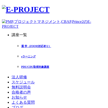
講座一覧
通 学
（ZOOM対応有り）
eラーニング
PDU/CDU取得対象講座
法人研修
スケジュール
無料説明会
合格者の声
お知らせ
よくある質問
ブログ