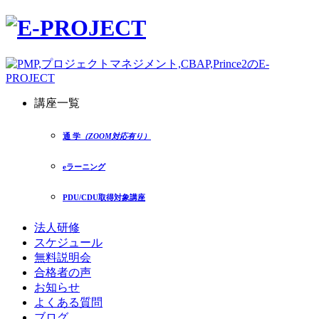
講座一覧
通 学
（ZOOM対応有り）
eラーニング
PDU/CDU取得対象講座
法人研修
スケジュール
無料説明会
合格者の声
お知らせ
よくある質問
ブログ