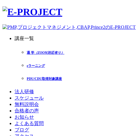
講座一覧
通 学
（ZOOM対応有り）
eラーニング
PDU/CDU取得対象講座
法人研修
スケジュール
無料説明会
合格者の声
お知らせ
よくある質問
ブログ