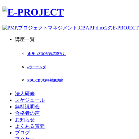
講座一覧
通 学
（ZOOM対応有り）
eラーニング
PDU/CDU取得対象講座
法人研修
スケジュール
無料説明会
合格者の声
お知らせ
よくある質問
ブログ