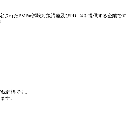
MI®によって認定されたPMP®試験対策講座及びPDU®を提供する企業です。
です。
nc.)の登録商標です。
じます。