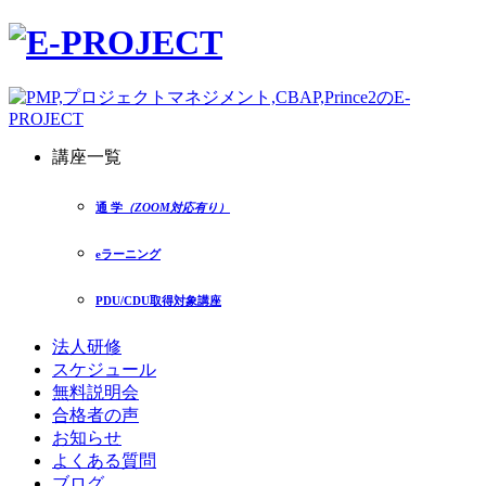
講座一覧
通 学
（ZOOM対応有り）
eラーニング
PDU/CDU取得対象講座
法人研修
スケジュール
無料説明会
合格者の声
お知らせ
よくある質問
ブログ