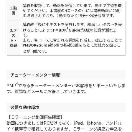
講義を収録して、動画を配信しています。動画で学習を進
1.動
めてください。本講座の4コースの中には講義動画が28動
画
画収録されており、1動画あたり15分～20分程度です。
講義終了後に小テストを実施します。繰返し小テストを受
®
けることによって
PMBOK
Guide
第6版の知識が測れま
2.テ
す。
ス
また、各コースに含まれる課題を作成し、提出することで
ト・
PMBOK
Guide
第6版の基礎知識をもとに実践力を図るこ
課題
®
とが可能です。
チューター・メンター制度
®
PMP
であるチューター・メンターがお客様をサポートいたしま
す。質問などメールにお答えしていきます。
必要な動作環境
【Ｅラーニング動画再生確認】
動画につきましてはPCだけでなく、iPad、iphone、アンドロ
イド携帯等で確認しておりますが、Ｅラーニング講座お申込を