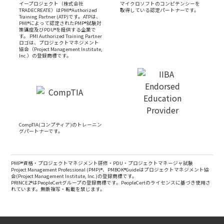
イープロジェクト（株式会社
マイクロソフトのコンピテンシーを
TRADECREATE）はPMI®Authorized
取得している認定パートナーです。
Training Partner (ATP)です。ATPは、
PMI®によって認定されたPMP®試験対
策講座及びPDU®を提供する企業で
す。 PMI Authorized Training Partner
ロゴは、プロジェクトマネジメント
協会（Project Management Institute,
Inc.）の登録商標です。
CompTIA(コンプティア)のトレーニン
グパートナーです。
PMP®資格・プロジェクトマネジメント研修・PDU・プロジェクトマネージャ試験
Project Management Professional (PMP)®、PMBOK®Guideはプロジェクトマネジメント協
会(Project Management Institute, Inc.)の登録商標です。
PRINCE2®はPeopleCertグループの登録商標です。PeopleCertのライセンスに基づき使用さ
れています。無断複写・転載を禁じます。