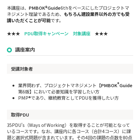
本講座は、
PMBOK®Guide
6thをベースにしたプロジェクトマ
ネジメント理論であるため、
もちろん建設業界以外の方でも受
講いただくことが可能
です。
★★★
PDU取得キャンペーン 対象講座
★★★
講座案内
受講対象者
®
業界問わず、プロジェクトマネジメント【
PMBOK
Guide
第6版】において必要知識を学習したい方
PMP®であり、継続教育としてPDUを獲得したい方
取得PDU
35PDU’s（Ways of Working）を取得することが可能となって
いるコースです。なお、講座内に各コース（合計4コース）に課
題と選択式問題が含まれています。その4回の課題の点数を80点