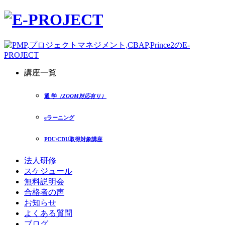
講座一覧
通 学
（ZOOM対応有り）
eラーニング
PDU/CDU取得対象講座
法人研修
スケジュール
無料説明会
合格者の声
お知らせ
よくある質問
ブログ