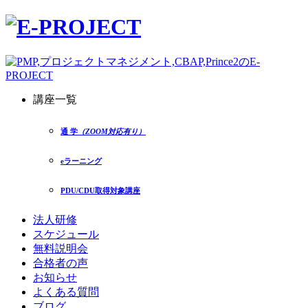
講座一覧
通 学
（ZOOM対応有り）
eラーニング
PDU/CDU取得対象講座
法人研修
スケジュール
無料説明会
合格者の声
お知らせ
よくある質問
ブログ