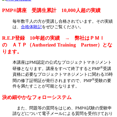
PMP®講座 受講生累計 10,000人超の実績
毎年数千人の方が受講し合格されています。その実績
は、
合格体験記
をぜひご覧ください。
R.E.P登録 10年超の実績 → 弊社はＰＭＩ
の ＡＴＰ（Authorized Training Partner）とな
ります。
本講座はPMI認定の公式なプロジェクトマネジメント
®
研修となります。講座をすべて終了するとPMP
受講
資格に必要なプロジェクトマネジメントに関わる35時
®
間の修了証明証が発行されますので、PMP
受験の要
件を満たすことが可能となります。
決め細やかなフォローシステム
また、問題等の質問をはじめ、PMP®試験の受験申
請などについて電子メールによる質問を受付けており